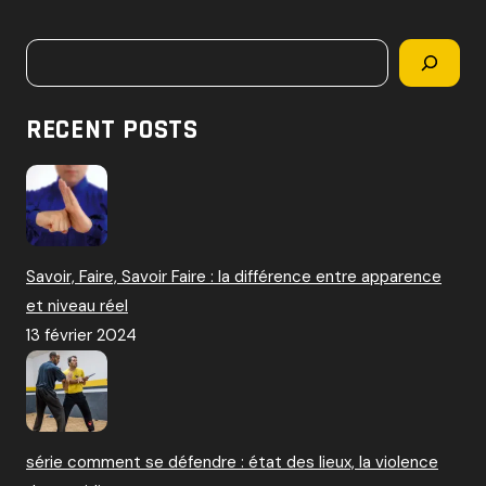
c
h
Rechercher
e
r
c
RECENT POSTS
h
e
r
:
Savoir, Faire, Savoir Faire : la différence entre apparence
et niveau réel
13 février 2024
série comment se défendre : état des lieux, la violence