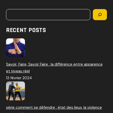
c
h
Rechercher
e
r
c
RECENT POSTS
h
e
r
:
Savoir, Faire, Savoir Faire : la différence entre apparence
et niveau réel
13 février 2024
série comment se défendre : état des lieux, la violence