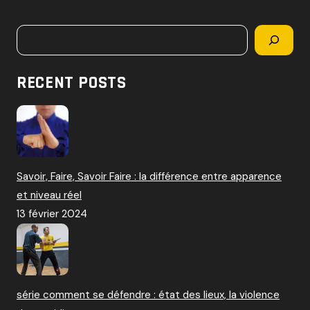
c
h
Rechercher
e
r
c
RECENT POSTS
h
e
r
:
Savoir, Faire, Savoir Faire : la différence entre apparence
et niveau réel
13 février 2024
série comment se défendre : état des lieux, la violence