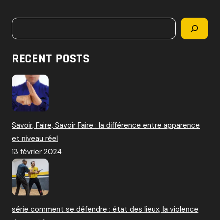
c
h
Rechercher
e
r
c
RECENT POSTS
h
e
r
:
Savoir, Faire, Savoir Faire : la différence entre apparence
et niveau réel
13 février 2024
série comment se défendre : état des lieux, la violence