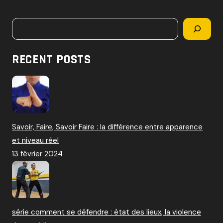
c
h
Rechercher
e
r
c
RECENT POSTS
h
e
r
:
Savoir, Faire, Savoir Faire : la différence entre apparence
et niveau réel
13 février 2024
série comment se défendre : état des lieux, la violence