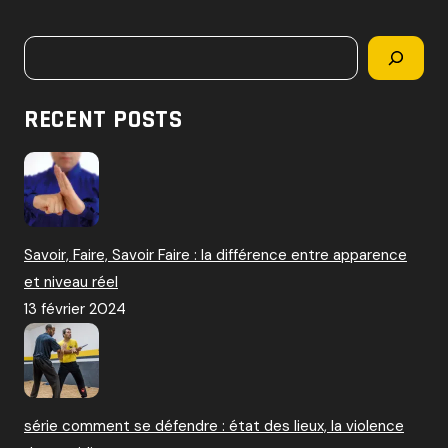
c
h
Rechercher
e
r
c
RECENT POSTS
h
e
r
:
Savoir, Faire, Savoir Faire : la différence entre apparence
et niveau réel
13 février 2024
série comment se défendre : état des lieux, la violence