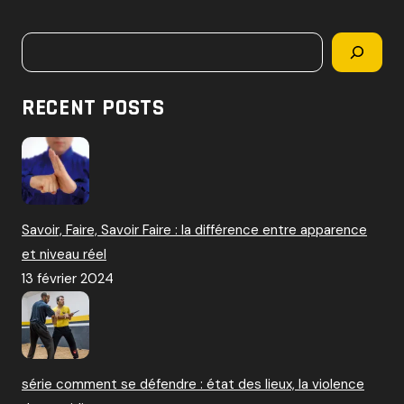
c
h
Rechercher
e
r
c
RECENT POSTS
h
e
r
:
Savoir, Faire, Savoir Faire : la différence entre apparence
et niveau réel
13 février 2024
série comment se défendre : état des lieux, la violence