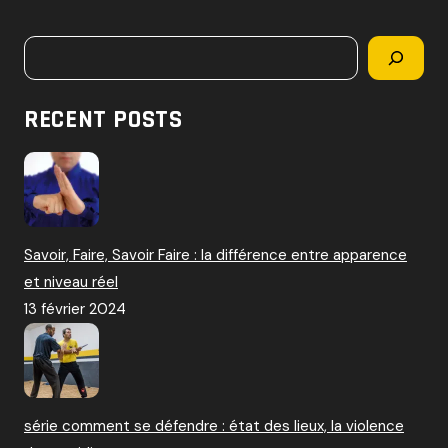
c
h
Rechercher
e
r
c
RECENT POSTS
h
e
r
:
Savoir, Faire, Savoir Faire : la différence entre apparence
et niveau réel
13 février 2024
série comment se défendre : état des lieux, la violence