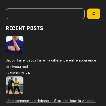
c
h
Rechercher
e
r
c
RECENT POSTS
h
e
r
:
Savoir, Faire, Savoir Faire : la différence entre apparence
et niveau réel
13 février 2024
série comment se défendre : état des lieux, la violence