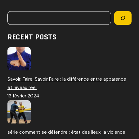
c
h
Rechercher
e
r
c
RECENT POSTS
h
e
r
:
Savoir, Faire, Savoir Faire : la différence entre apparence
et niveau réel
13 février 2024
série comment se défendre : état des lieux, la violence