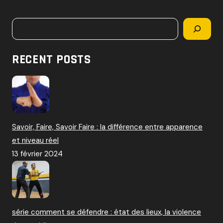
c
h
Rechercher
e
r
c
RECENT POSTS
h
e
r
:
Savoir, Faire, Savoir Faire : la différence entre apparence
et niveau réel
13 février 2024
série comment se défendre : état des lieux, la violence