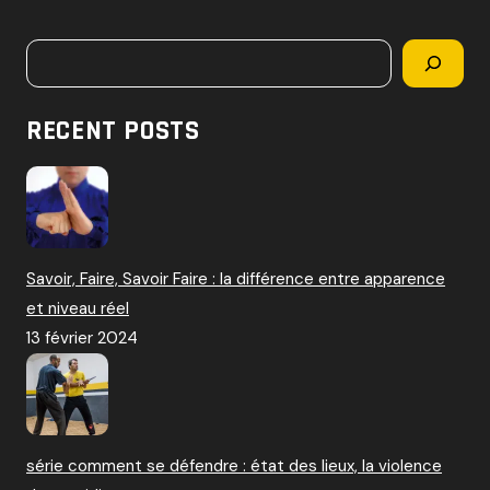
c
h
Rechercher
e
r
c
RECENT POSTS
h
e
r
:
Savoir, Faire, Savoir Faire : la différence entre apparence
et niveau réel
13 février 2024
série comment se défendre : état des lieux, la violence