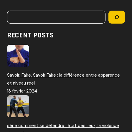
c
h
Rechercher
e
r
c
RECENT POSTS
h
e
r
:
Savoir, Faire, Savoir Faire : la différence entre apparence
et niveau réel
13 février 2024
série comment se défendre : état des lieux, la violence