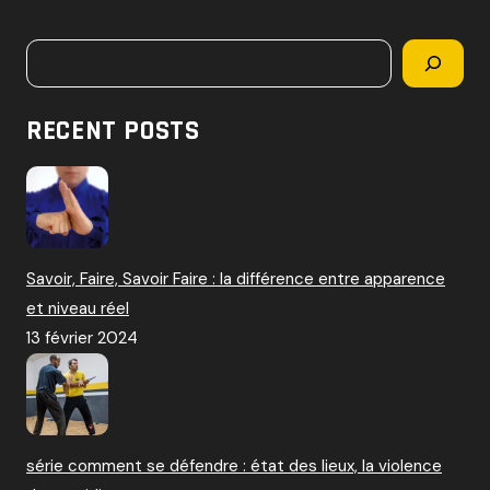
c
h
Rechercher
e
r
c
RECENT POSTS
h
e
r
:
Savoir, Faire, Savoir Faire : la différence entre apparence
et niveau réel
13 février 2024
série comment se défendre : état des lieux, la violence