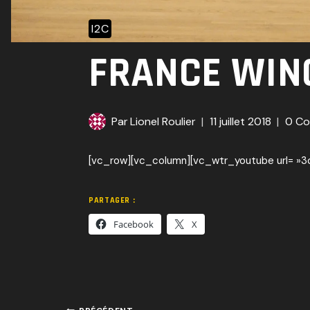
I2C
FRANCE WIN
Par
Lionel Roulier
11 juillet 2018
0 Co
[vc_row][vc_column][vc_wtr_youtube url= »3
PARTAGER :
Facebook
X