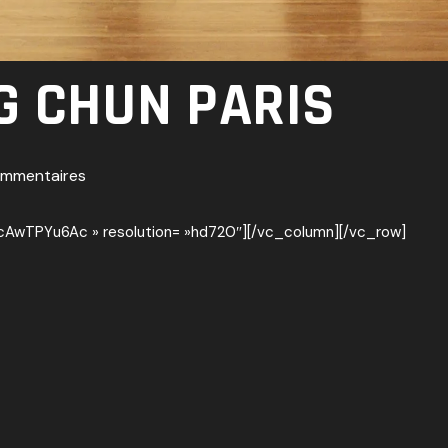
G CHUN PARIS
mmentaires
cAwTPYu6Ac » resolution= »hd720″][/vc_column][/vc_row]