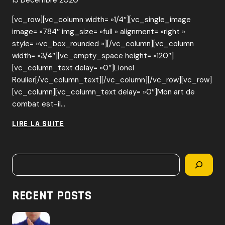
15 Décembre 2020
[vc_row][vc_column width= »1/4″][vc_single_image
image= »784″ img_size= »full » alignment= »right »
style= »vc_box_rounded »][/vc_column][vc_column
width= »3/4″][vc_empty_space height= »120″]
[vc_column_text delay= »0″]Lionel
Roulier[/vc_column_text][/vc_column][/vc_row][vc_row]
[vc_column][vc_column_text delay= »0″]Mon art de
combat est-il…
WING
LIRE LA SUITE
CHUN
VS
Rechercher
MMA
RECENT POSTS