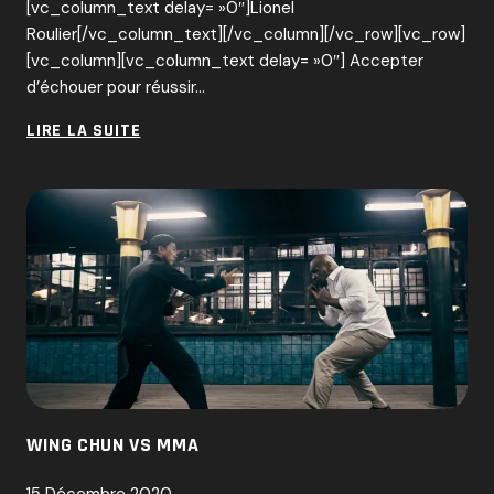
[vc_column_text delay= »0″]Lionel
Roulier[/vc_column_text][/vc_column][/vc_row][vc_row]
[vc_column][vc_column_text delay= »0″] Accepter
d’échouer pour réussir…
LES
LIRE LA SUITE
CEINTURES
AU
CENTRE
D’UN
DILEMME
WING CHUN VS MMA