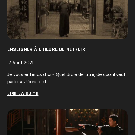
TEMPS
DES
INFLUENCEURS
ENSEIGNER À L’HEURE DE NETFLIX
17 Août 2021
Je vous entends d’ici « Quel drôle de titre, de quoi il veut
parler ». J’écris cet…
ENSEIGNER
LIRE LA SUITE
À
L’HEURE
DE
NETFLIX