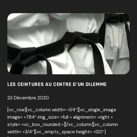
DE
LIGNÉE
LES CEINTURES AU CENTRE D’UN DILEMME
23 Décembre 2020
[vc_row][vc_column width= »1/4″][vc_single_image
image= »784″ img_size= »full » alignment= »right »
style= »vc_box_rounded »][/vc_column][vc_column
width= »3/4″][vc_empty_space height= »120″]