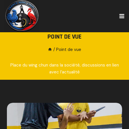
Skip
to
content
POINT DE VUE
/
Point de vue
Place du wing chun dans la société, discussions en lien
avec l’actualité