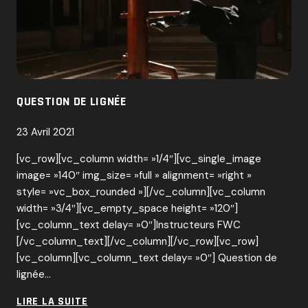
QUESTION DE LIGNÉE
23 Avril 2021
[vc_row][vc_column width= »1/4″][vc_single_image
image= »140″ img_size= »full » alignment= »right »
style= »vc_box_rounded »][/vc_column][vc_column
width= »3/4″][vc_empty_space height= »120″]
[vc_column_text delay= »0″]Instructeurs FWC
[/vc_column_text][/vc_column][/vc_row][vc_row]
[vc_column][vc_column_text delay= »0″] Question de
lignée…
QUESTION
LIRE LA SUITE